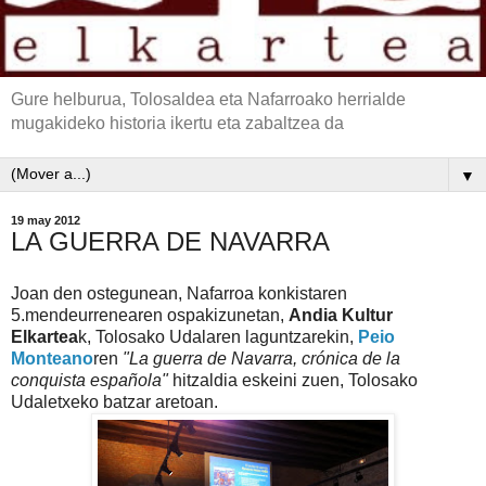
Gure helburua, Tolosaldea eta Nafarroako herrialde
mugakideko historia ikertu eta zabaltzea da
▼
19 may 2012
LA GUERRA DE NAVARRA
Joan den ostegunean, Nafarroa konkistaren
5.mendeurrenearen ospakizunetan,
Andia Kultur
Elkartea
k, Tolosako Udalaren laguntzarekin,
Peio
Monteano
ren
"La guerra de Navarra, crónica de la
conquista española"
hitzaldia eskeini zuen, Tolosako
Udaletxeko batzar aretoan.